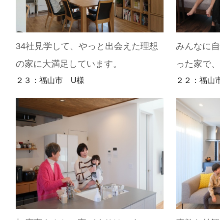
34社見学して、やっと出会えた理想
みんなに自
の家に大満足しています。
った家で
２３：福山市 U様
２２：福山