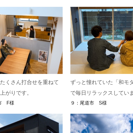
とたくさん打合せを重ねて
ずっと憧れていた「和モ
仕上がりです。
で毎日リラックスしてい
市 F様
９：尾道市 S様