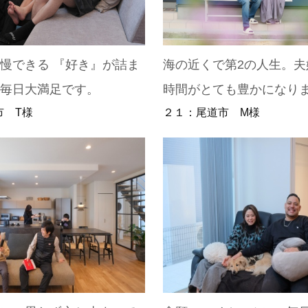
慢できる 『好き』が詰ま
海の近くで第2の人生。夫
、毎日大満足です。
時間がとても豊かになり
市 T様
２１：尾道市 M様