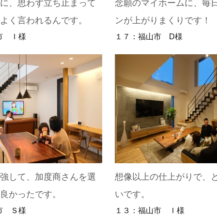
観に、思わず立ち止まって
念願のマイホームに、毎
とよく言われるんです。
ンが上がりまくりです！
市 Ｉ様
１７：福山市 D様
勉強して、加度商さんを選
想像以上の仕上がりで、
に良かったです。
いです。
市 Ｓ様
１３：福山市 Ｉ様