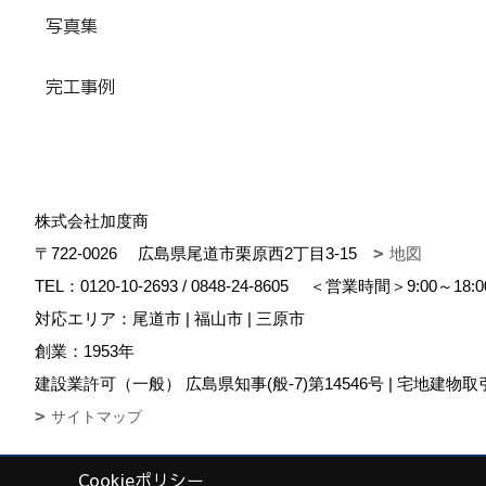
写真集
完工事例
株式会社加度商
〒722-0026
広島県尾道市栗原西2丁目3-15
地図
TEL：
0120-10-2693
/
0848-24-8605
＜営業時間＞9:00～18:
対応エリア：尾道市 | 福山市 | 三原市
創業：1953年
建設業許可（一般） 広島県知事(般-7)第14546号 | 宅地建物取
サイトマップ
Cookieポリシー
Copyright (c) KADOSHO. All Rights Reserved.
|
Produced by
ゴデスク