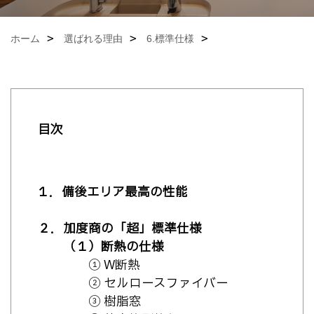
ホーム
選ばれる理由
6.標準仕様
目
次
１．備後エリア最高の性能
２．加度商の「超」標準仕様
（１）断熱の仕様
① W断熱
② セルロースファイバー
③ 樹脂窓