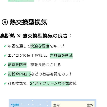
④ 熱交換型換気
高断熱 × 熱交換型換気の良さ：
✔
年間を通して
快適な温度
をキープ
✔
エアコンの使用を抑え、
光熱費を削減
✔
結露を防ぎ
、家を長持ちさせる
✔
花粉やPM2.5
などの有害物質をカット
✔
計画換気で、
24時間クリーンな空気
環境