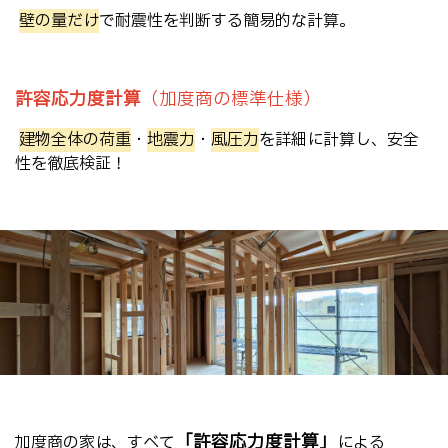
➡
壁の量だけ
で耐震性を判断する簡易的な計算。
許容応力度計算
（加度商の標準仕様）
建物全体の荷重
・
地震力
・
風圧力
を詳細に計算し、
安全
性を徹底検証！
「許容応力度計算」
加度商の家は、すべて
による