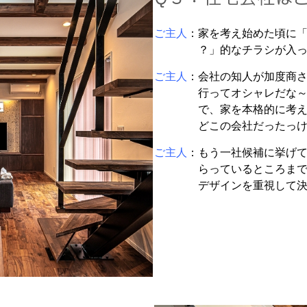
ご主人
：家を考え始めた頃に
？」的なチラシが入ってい
ご主人
：会社の知人が加度商
行ってオシャレだな～とい
で、家を本格的に考え出し
どこの会社だったっけ
ご主人
：もう一社候補に挙げ
らっているところまで進ん
デザインを重視して決め