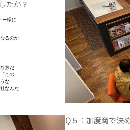
したか？
ナー様に
になるのか
くな方だ
「この
うな
社なんだ
Q５：加度商で決