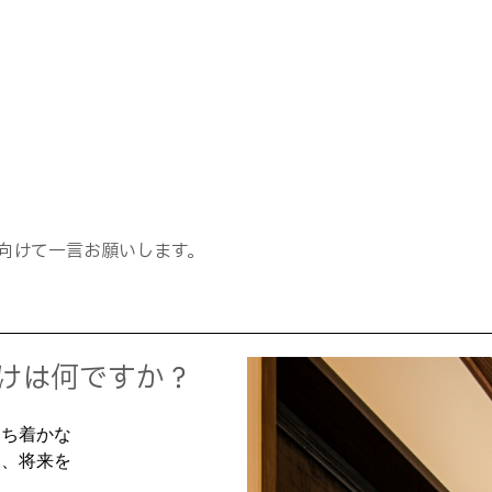
向けて一言お願いします。
けは何ですか？
落ち着かな
、将来を