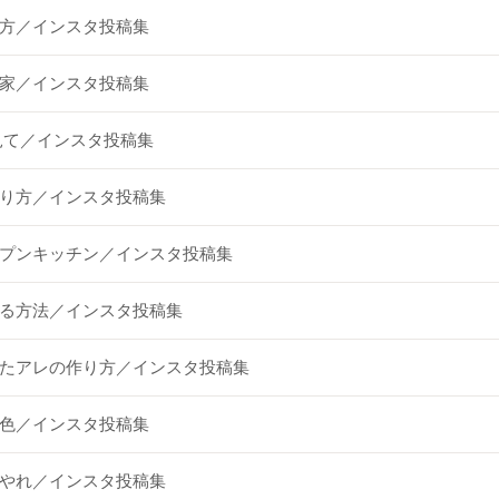
方／インスタ投稿集
家／インスタ投稿集
見て／インスタ投稿集
り方／インスタ投稿集
プンキッチン／インスタ投稿集
る方法／インスタ投稿集
たアレの作り方／インスタ投稿集
色／インスタ投稿集
やれ／インスタ投稿集