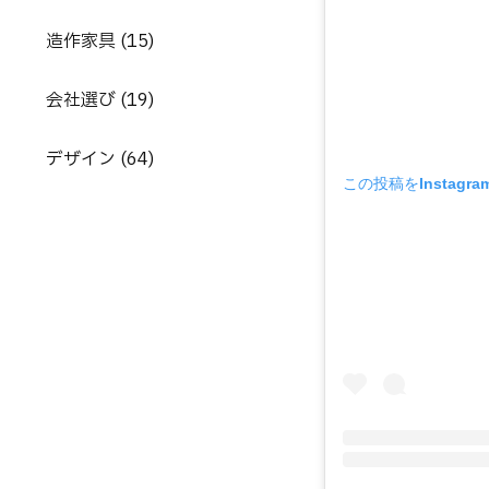
造作家具 (15)
会社選び (19)
デザイン (64)
この投稿をInstagr