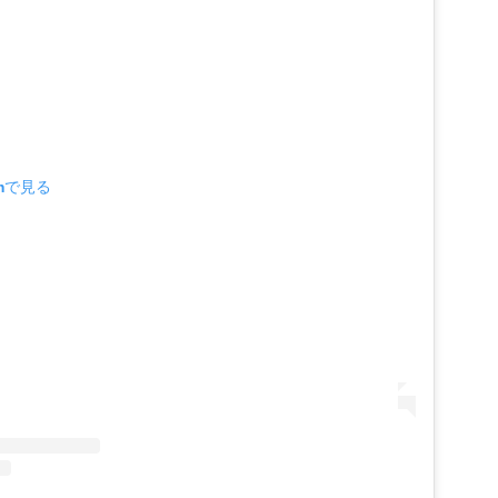
amで見る