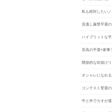
私も絶対したい／
見逃し厳禁平屋の
ハイブリットな平
至高の平屋×家事
開放的な吹抜けリ
オシャレになれる
コンテスト受賞の極
中と外でカオが違