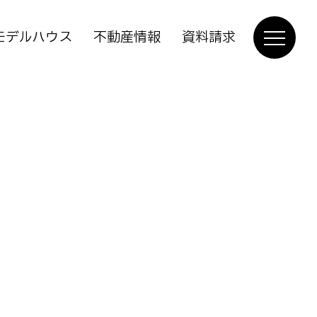
モデルハウス
不動産情報
資料請求