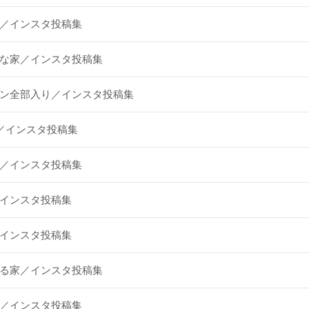
／インスタ投稿集
な家／インスタ投稿集
ン全部入り／インスタ投稿集
／インスタ投稿集
／インスタ投稿集
インスタ投稿集
インスタ投稿集
る家／インスタ投稿集
／インスタ投稿集