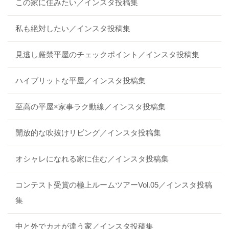
この家に住みたい／インスタ投稿集
私も絶対したい／インスタ投稿集
見逃し厳禁平屋のチェックポイント／インスタ投稿集
ハイブリットな平屋／インスタ投稿集
至高の平屋×家事ラク動線／インスタ投稿集
開放的な吹抜けリビング／インスタ投稿集
オシャレになれる家に住む／インスタ投稿集
コンテスト受賞の極上ルームツアーVol.05／インスタ投稿
集
中と外でカオが違う家／インスタ投稿集