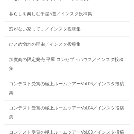
暮らしを楽しむ平屋5選／インスタ投稿集
窓がない家って…／インスタ投稿集
ひとめ惚れの理由／インスタ投稿集
加度商の限定発売 平屋 コンセプトハウス／インスタ投稿
集
コンテスト受賞の極上ルームツアーVol.06／インスタ投稿
集
コンテスト受賞の極上ルームツアーVol.04／インスタ投稿
集
コンテスト受賞の極上ルームツアーVol.03／インスタ投稿