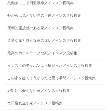
共働きにこそ回遊動線／インスタ投稿集
外からは見えない光の正体／インスタ投稿集
圧倒的開放感のある家／インスタ投稿集
普通な家と特別な家の違い／インスタ投稿集
最高のホテルライクな家／インスタ投稿集
インスタのテッパンは正解だった／インスタ投稿集
この家を建てて良かったと思う瞬間／インスタ投稿集
絶対に出会えない家／インスタ投稿集
毎日惚れ直す家／インスタ投稿集