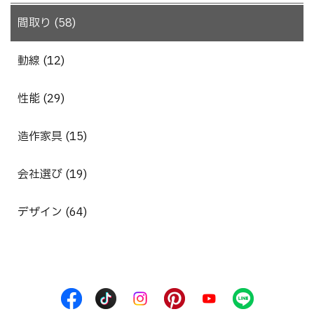
間取り (58)
動線 (12)
性能 (29)
造作家具 (15)
会社選び (19)
デザイン (64)