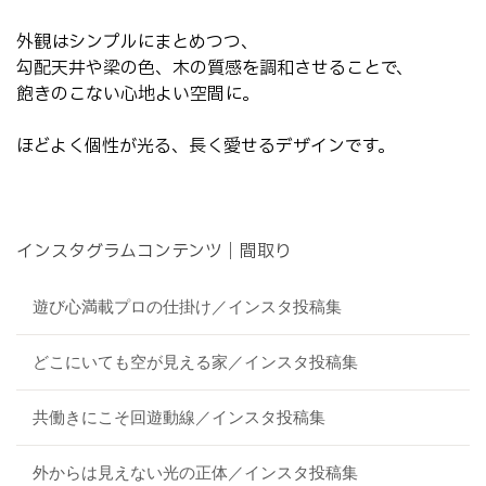
外観はシンプルにまとめつつ、
勾配天井や梁の色、木の質感を調和させることで、
飽きのこない心地よい空間に。
ほどよく個性が光る、長く愛せるデザインです。
インスタグラムコンテンツ｜間取り
遊び心満載プロの仕掛け／インスタ投稿集
どこにいても空が見える家／インスタ投稿集
共働きにこそ回遊動線／インスタ投稿集
外からは見えない光の正体／インスタ投稿集