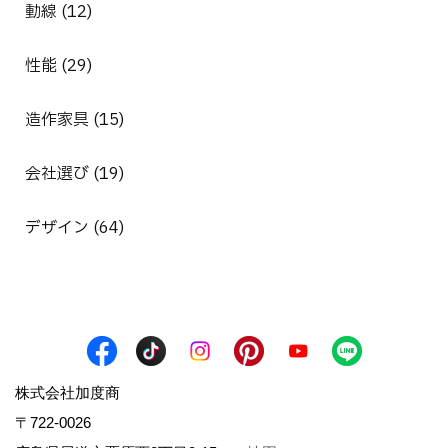
動線 (12)
性能 (29)
造作家具 (15)
会社選び (19)
デザイン (64)
株式会社加度商
〒722-0026