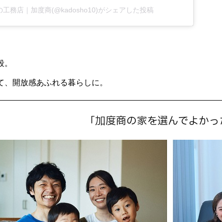
工務店｜加度商(@kadosho10)がシェアした投稿
。
段。
て、開放感あふれる暮らしに。
「加度商の家を選んでよかっ