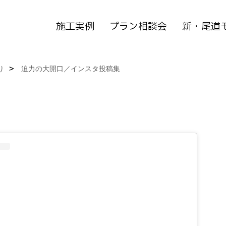
施工実例
プラン相談会
新・尾道
り
迫力の大開口／インスタ投稿集