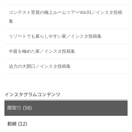
コンテスト受賞の極上ルームツアーVol.01／インスタ投稿
集
リゾートでも暮らしやすい家／インスタ投稿集
中庭を極めた家／インスタ投稿集
迫力の大開口／インスタ投稿集
インスタグラムコンテンツ
間取り (58)
動線 (12)