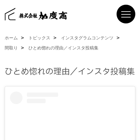
ホーム
トピックス
インスタグラムコンテンツ
間取り
ひとめ惚れの理由／インスタ投稿集
ひとめ惚れの理由／インスタ投稿集