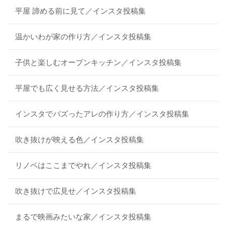
平屋 諦める前に見て／インスタ投稿集
温かいわが家の作り方／インスタ投稿集
子供と楽しむオープンキッチン／インスタ投稿集
平屋でも広く見せる方法／インスタ投稿集
インスタでバズったアレの作り方／インスタ投稿集
吹き抜けが映える色／インスタ投稿集
リノベはここまでやれ／インスタ投稿集
吹き抜けで広見せ／インスタ投稿集
まるで映画みたいな家／インスタ投稿集