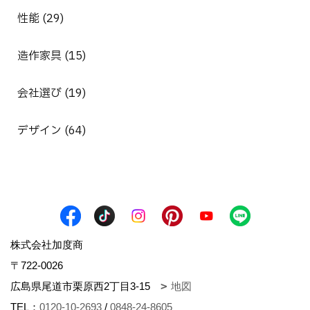
性能 (29)
造作家具 (15)
会社選び (19)
デザイン (64)
株式会社加度商
〒722-0026
広島県尾道市栗原西2丁目3-15
地図
TEL：
0120-10-2693
/
0848-24-8605