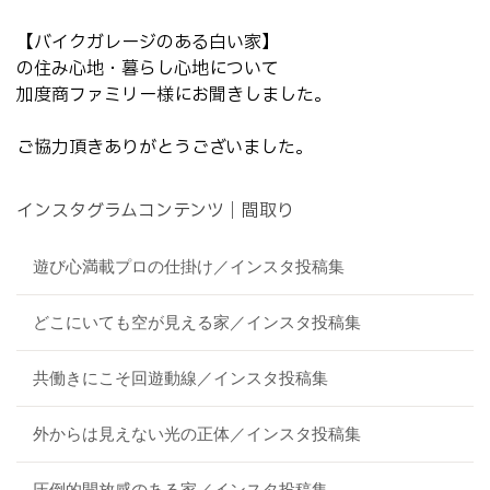
【バイクガレージのある白い家】
の住み心地・暮らし心地について
加度商ファミリー様にお聞きしました。
ご協力頂きありがとうございました。
インスタグラムコンテンツ｜間取り
遊び心満載プロの仕掛け／インスタ投稿集
どこにいても空が見える家／インスタ投稿集
共働きにこそ回遊動線／インスタ投稿集
外からは見えない光の正体／インスタ投稿集
圧倒的開放感のある家／インスタ投稿集