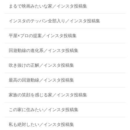
まるで映画みたいな家／インスタ投稿集
インスタのテッパン全部入り／インスタ投稿集
平屋×プロの提案／インスタ投稿集
回遊動線の進化系／インスタ投稿集
吹き抜けの正解／インスタ投稿集
最高の回遊動線／インスタ投稿集
家族の笑顔を感じる家／インスタ投稿集
この家に住みたい／インスタ投稿集
私も絶対したい／インスタ投稿集