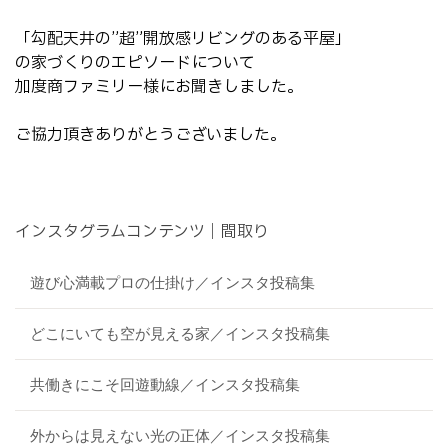
「勾配天井の”超”開放感リビングのある平屋」
の家づくりのエピソードについて
加度商ファミリー様にお聞きしました。
ご協力頂きありがとうございました。
インスタグラムコンテンツ｜間取り
遊び心満載プロの仕掛け／インスタ投稿集
どこにいても空が見える家／インスタ投稿集
共働きにこそ回遊動線／インスタ投稿集
外からは見えない光の正体／インスタ投稿集