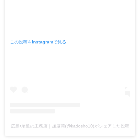
この投稿をInstagramで見る
広島•尾道の工務店｜加度商(@kadosho10)がシェアした投稿