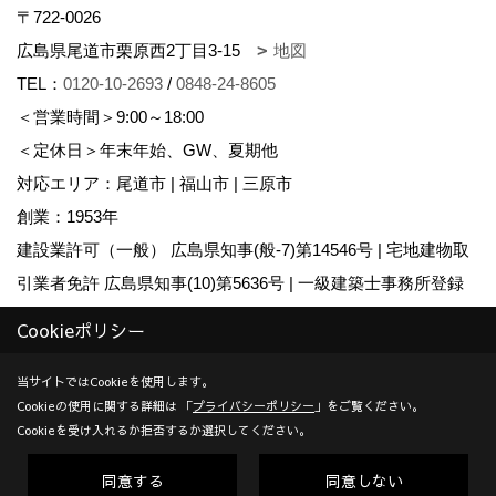
〒722-0026
広島県尾道市栗原西2丁目3-15
地図
TEL：
0120-10-2693
/
0848-24-8605
＜営業時間＞9:00～18:00
＜定休日＞年末年始、GW、夏期他
対応エリア：尾道市 | 福山市 | 三原市
創業：1953年
建設業許可（一般） 広島県知事(般-7)第14546号 | 宅地建物取
引業者免許 広島県知事(10)第5636号 | 一級建築士事務所登録
広島県知事登録22(1)第0655号
Cookieポリシー
Copyright (c) KADOSHO. All Rights Reserved.
当サイトではCookieを使用します。
Cookieの使用に関する詳細は 「
プライバシーポリシー
」をご覧ください。
Produced by
ゴデスクリエイト
Cookieを受け入れるか拒否するか選択してください。
同意する
同意しない