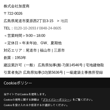
株式会社加度商
〒722-0026
広島県尾道市栗原西2丁目3-15
地図
TEL：
0120-10-2693
/
0848-24-8605
＜営業時間＞9:00～18:00
＜定休日＞年末年始、GW、夏期他
対応エリア：尾道市 | 福山市 | 三原市
創業：1953年
建設業許可（一般） 広島県知事(般-7)第14546号 | 宅地建物取
引業者免許 広島県知事(10)第5636号 | 一級建築士事務所登録
広島県知事登録22(1)第0655号
Cookieポリシー
Copyright (c) KADOSHO. All Rights Reserved.
当サイトではCookieを使用します。
Cookieの使用に関する詳細は 「
プライバシーポリシー
」をご覧ください。
Produced by
ゴデスクリエイト
Cookieを受け入れるか拒否するか選択してください。