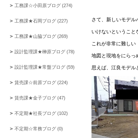
工務課☆小田原ブログ (274)
さて、新しいモデル
工務課★石岡ブログ (227)
いけないということ
工務課★山脇ブログ (269)
これが非常に難しい
設計監理課★榊原ブログ (78)
地図と現地をにらっ
設計監理課★常盤ブログ (59)
思えば、江良モデル
賃売課☆前原ブログ (224)
賃売課★金子ブログ (47)
不定期★社長ブログ (102)
不定期☆常務ブログ (0)