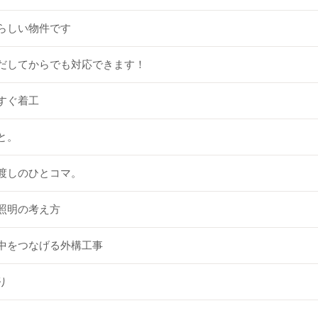
らしい物件です
だしてからでも対応できます！
すぐ着工
と。
渡しのひとコマ。
照明の考え方
中をつなげる外構工事
り