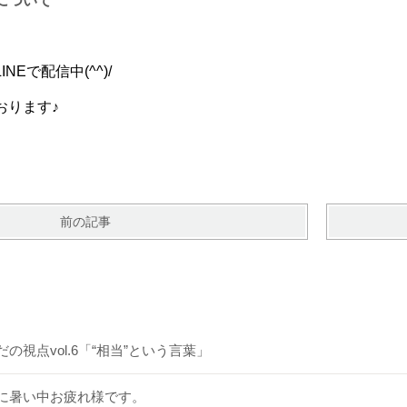
について
Eで配信中(^^)/
おります♪
前の記事
だの視点vol.6「“相当”という言葉」
に暑い中お疲れ様です。