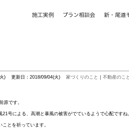
施工実例
プラン相談会
新・尾道
火)
更新日：2018/09/04(火)
家づくりのこと
｜
不動産のこ
前原です。
風21号による、高潮と暴風の被害がでているようで心配ですね
いことを祈っています。