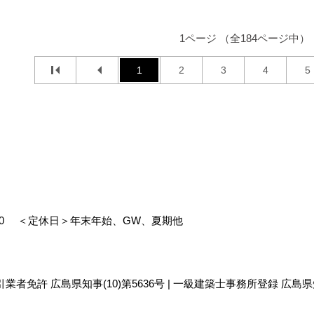
1ページ （全184ページ中）
1
2
3
4
5
00
＜定休日＞年末年始、GW、夏期他
引業者免許 広島県知事(10)第5636号 | 一級建築士事務所登録 広島県知