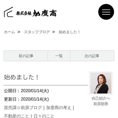
ホーム
スタッフブログ
始めました！
前の記事
一覧
次の記事
始めました！
公開日：2020/01/14(火)
自己紹介へ
更新日：2020/01/14(火)
前原朝香
賃売課☆前原ブログ
｜
加度商の考え
｜
不動産のこと
｜
日々のこと