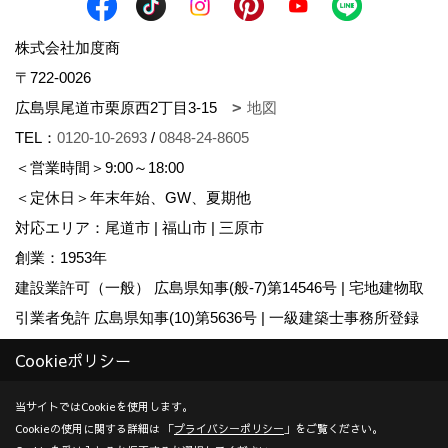
株式会社加度商
〒722-0026
広島県尾道市栗原西2丁目3-15
地図
TEL：
0120-10-2693
/
0848-24-8605
＜営業時間＞9:00～18:00
＜定休日＞年末年始、GW、夏期他
対応エリア：尾道市 | 福山市 | 三原市
創業：1953年
建設業許可（一般） 広島県知事(般-7)第14546号 | 宅地建物取
引業者免許 広島県知事(10)第5636号 | 一級建築士事務所登録
広島県知事登録22(1)第0655号
Cookieポリシー
Copyright (c) KADOSHO. All Rights Reserved.
当サイトではCookieを使用します。
Cookieの使用に関する詳細は 「
プライバシーポリシー
」をご覧ください。
Produced by
ゴデスクリエイト