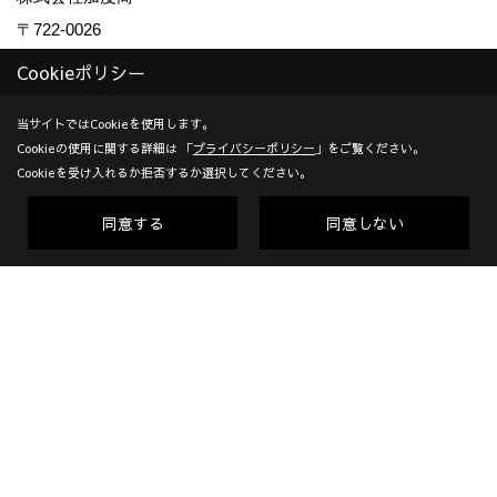
〒722-0026
広島県尾道市栗原西2丁目3-15
地図
Cookieポリシー
TEL：
0120-10-2693
/
0848-24-8605
当サイトではCookieを使用します。
＜営業時間＞9:00～18:00
Cookieの使用に関する詳細は 「
プライバシーポリシー
」をご覧ください。
＜定休日＞年末年始、GW、夏期他
Cookieを受け入れるか拒否するか選択してください。
対応エリア：尾道市 | 福山市 | 三原市
同意する
同意しない
創業：1953年
建設業許可（一般） 広島県知事(般-7)第14546号 | 宅地建物取
引業者免許 広島県知事(10)第5636号 | 一級建築士事務所登録
広島県知事登録22(1)第0655号
Copyright (c) KADOSHO. All Rights Reserved.
Produced by
ゴデスクリエイト