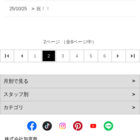
25/10/25
祝！！
2ページ （全8ページ中）
1
2
3
4
5
6
株式会社加度商