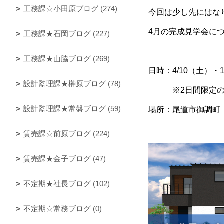
工務課☆小田原ブログ (274)
今回は少し先にはな
4月の完成見学会に
工務課★石岡ブログ (227)
工務課★山脇ブログ (269)
日時：4/10（土）・1
設計監理課★榊原ブログ (78)
※2日間限定の開
設計監理課★常盤ブログ (59)
場所：尾道市御調町
賃売課☆前原ブログ (224)
賃売課★金子ブログ (47)
不定期★社長ブログ (102)
不定期☆常務ブログ (0)