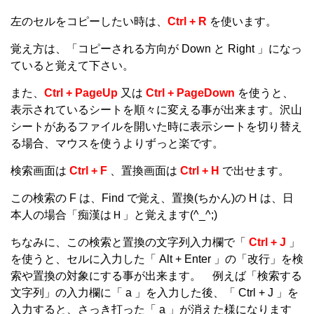
左のセルをコピーしたい時は、
Ctrl + R
を使います。
覚え方は、「コピーされる方向が Down と Right 」になっ
ていると覚えて下さい。
また、
Ctrl + PageUp
又は
Ctrl + PageDown
を使うと、
表示されているシートを順々に変える事が出来ます。沢山
シートがあるファイルを開いた時に表示シートを切り替え
る場合、マウスを使うよりずっと楽です。
検索画面は
Ctrl + F
、置換画面は
Ctrl + H
で出せます。
この検索の F は、Find で覚え、置換(ちかん)の H は、日
本人の場合「痴漢はＨ」と覚えます(^_^;)
ちなみに、この検索と置換の文字列入力欄で「
Ctrl + J
」
を使うと、セルに入力した「 Alt + Enter 」の「改行」を検
索や置換の対象にする事が出来ます。 例えば「検索する
文字列」の入力欄に「 a 」を入力した後、「 Ctrl + J 」を
入力すると、さっき打った「 a 」が消えた様になります