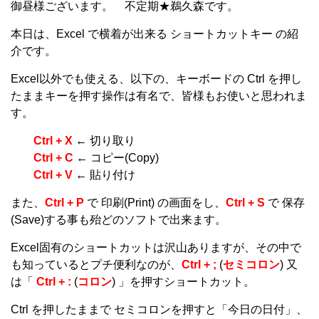
御昼様ございます。 不定期★鵜久森です。
本日は、Excel で横着が出来る ショートカットキー の紹
介です。
Excel以外でも使える、以下の、キーボードの Ctrl を押し
たままキーを押す操作は有名で、皆様もお使いと思われま
す。
Ctrl + X
← 切り取り
Ctrl + C
← コピー(Copy)
Ctrl + V
← 貼り付け
また、
Ctrl + P
で 印刷(Print) の画面をし、
Ctrl + S
で 保存
(Save)する事も殆どのソフトで出来ます。
Excel固有のショートカットは沢山ありますが、その中で
も知っているとプチ便利なのが、
Ctrl + ;
(
セミコロン
) 又
は「
Ctrl + :
(
コロン
) 」を押すショートカット。
Ctrl を押したままで セミコロンを押すと「今日の日付」、