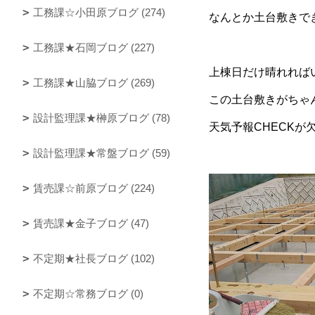
工務課☆小田原ブログ (274)
なんとか土台敷きで
工務課★石岡ブログ (227)
上棟日だけ晴れれば
工務課★山脇ブログ (269)
この土台敷きがちゃ
設計監理課★榊原ブログ (78)
天気予報CHECKが
設計監理課★常盤ブログ (59)
賃売課☆前原ブログ (224)
賃売課★金子ブログ (47)
不定期★社長ブログ (102)
不定期☆常務ブログ (0)