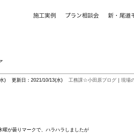
施工実例
プラン相談会
新・尾道
了
水)
更新日：2021/10/13(水)
工務課☆小田原ブログ
｜
現場
。
水曜が曇りマークで、ハラハラしましたが