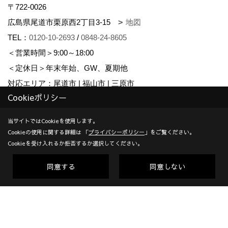
〒722-0026
広島県尾道市栗原西2丁目3-15
地図
TEL：
0120-10-2693
/
0848-24-8605
＜営業時間＞9:00～18:00
＜定休日＞年末年始、GW、夏期他
対応エリア：尾道市 | 福山市 | 三原市
Cookieポリシー
創業：1953年
建設業許可（一般） 広島県知事(般-7)第14546号 | 宅地建物取
当サイトではCookieを使用します。
引業者免許 広島県知事(10)第5636号 | 一級建築士事務所登録
Cookieの使用に関する詳細は 「
プライバシーポリシー
」をご覧ください。
Cookieを受け入れるか拒否するか選択してください。
広島県知事登録22(1)第0655号
同意する
同意しない
Copyright (c) KADOSHO. All Rights Reserved.
Produced by
ゴデスクリエイト