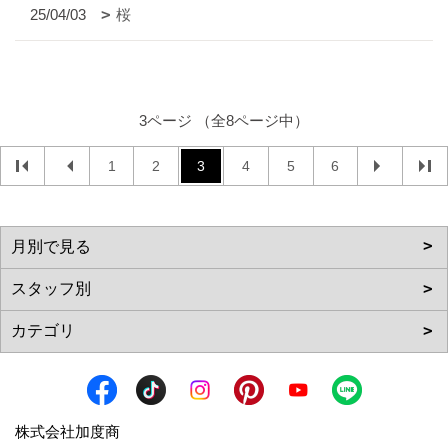
25/04/03
桜
3ページ （全8ページ中）
1
2
3
4
5
6
株式会社加度商