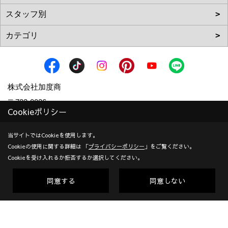
株式会社加度商
〒722-0026
Cookieポリシー
広島県尾道市栗原西2丁目3-15
地図
TEL：
0120-10-2693
/
0848-24-8605
当サイトではCookieを使用します。
Cookieの使用に関する詳細は 「
プライバシーポリシー
」をご覧ください。
＜営業時間＞9:00～18:00
Cookieを受け入れるか拒否するか選択してください。
＜定休日＞年末年始、GW、夏期他
対応エリア：尾道市 | 福山市 | 三原市
同意する
同意しない
創業：1953年
建設業許可（一般） 広島県知事(般-7)第14546号 | 宅地建物取
引業者免許 広島県知事(10)第5636号 | 一級建築士事務所登録