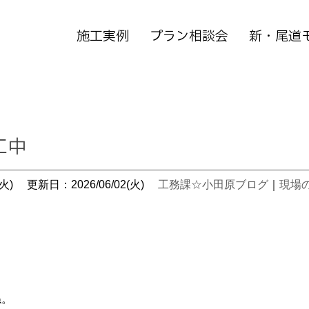
施工実例
プラン相談会
新・尾道
工中
火)
更新日：2026/06/02(火)
工務課☆小田原ブログ
｜
現場
。
ね。