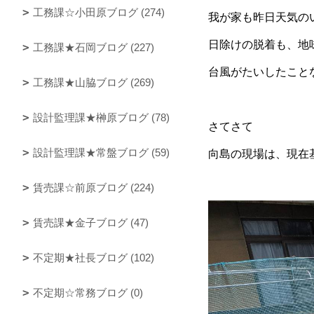
工務課☆小田原ブログ (274)
我が家も昨日天気の
日除けの脱着も、地
工務課★石岡ブログ (227)
台風がたいしたこと
工務課★山脇ブログ (269)
設計監理課★榊原ブログ (78)
さてさて
設計監理課★常盤ブログ (59)
向島の現場は、現在
賃売課☆前原ブログ (224)
賃売課★金子ブログ (47)
不定期★社長ブログ (102)
不定期☆常務ブログ (0)