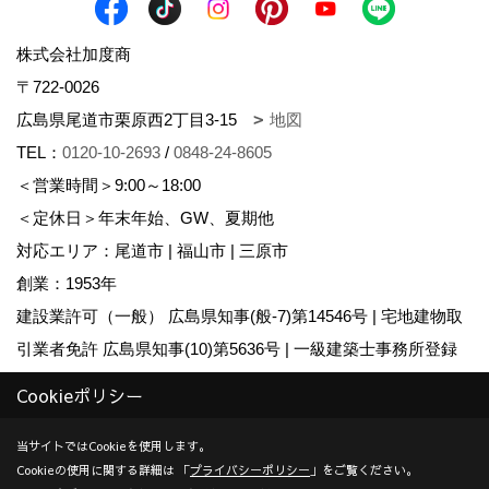
株式会社加度商
〒722-0026
広島県尾道市栗原西2丁目3-15
地図
TEL：
0120-10-2693
/
0848-24-8605
＜営業時間＞9:00～18:00
＜定休日＞年末年始、GW、夏期他
対応エリア：尾道市 | 福山市 | 三原市
創業：1953年
建設業許可（一般） 広島県知事(般-7)第14546号 | 宅地建物取
引業者免許 広島県知事(10)第5636号 | 一級建築士事務所登録
広島県知事登録22(1)第0655号
Cookieポリシー
Copyright (c) KADOSHO. All Rights Reserved.
当サイトではCookieを使用します。
Cookieの使用に関する詳細は 「
プライバシーポリシー
」をご覧ください。
Produced by
ゴデスクリエイト