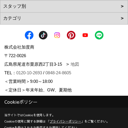
株式会社加度商
〒722-0026
広島県尾道市栗原西2丁目3-15
地図
TEL：
0120-10-2693
/
0848-24-8605
＜営業時間＞9:00～18:00
＜定休日＞年末年始、GW、夏期他
対応エリア：尾道市 | 福山市 | 三原市
Cookieポリシー
創業：1953年
当サイトではCookieを使用します。
建設業許可（一般） 広島県知事(般-7)第14546号 | 宅地建物取
Cookieの使用に関する詳細は 「
プライバシーポリシー
」をご覧ください。
引業者免許 広島県知事(10)第5636号 | 一級建築士事務所登録
Cookieを受け入れるか拒否するか選択してください。