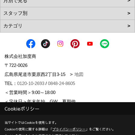
株式会社加度商
〒722-0026
広島県尾道市栗原西2丁目3-15
地図
TEL：
0120-10-2693
/
0848-24-8605
＜営業時間＞9:00～18:00
＜定休日＞年末年始、GW、夏期他
Cookieポリシー
対応エリア：尾道市 | 福山市 | 三原市
創業：1953年
当サイトではCookieを使用します。
建設業許可（一般） 広島県知事(般-7)第14546号 | 宅地建物取
Cookieの使用に関する詳細は 「
プライバシーポリシー
」をご覧ください。