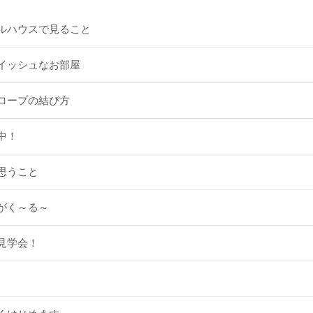
ルハウスで見ること
イッシュなお部屋
ロープの結び方
中！
思うこと
がく～る～
見学会！