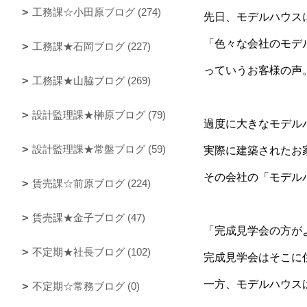
工務課☆小田原ブログ (274)
先日、モデルハウス
「色々な会社のモデル
工務課★石岡ブログ (227)
っていうお客様の声
工務課★山脇ブログ (269)
設計監理課★榊原ブログ (79)
過度に大きなモデル
設計監理課★常盤ブログ (59)
実際に建築されたお
その会社の「モデル
賃売課☆前原ブログ (224)
賃売課★金子ブログ (47)
「完成見学会の方が
不定期★社長ブログ (102)
完成見学会はそこに
一方、モデルハウス
不定期☆常務ブログ (0)