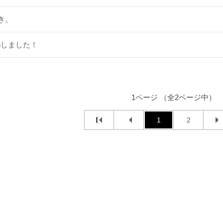
き。
enしました！
1ページ （全2ページ中）
1
2