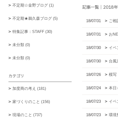
不定期☆金野ブログ (1)
記事一覧｜2018年
不定期★鵜久森ブログ (5)
18/07/31
ご相
特集記事：STAFF (30)
18/07/31
おN
未分類 (0)
18/07/30
イベ
未分類 (0)
18/07/30
台風
18/07/26
模写
カテゴリ
18/07/24
本日
加度商の考え (181)
18/07/23
イベ
家づくりのこと (156)
現場のこと (737)
18/07/23
環境