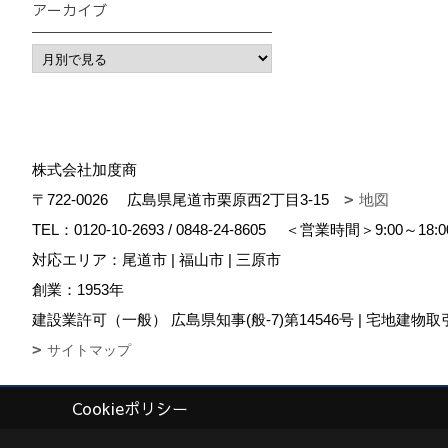
アーカイブ
株式会社加度商
〒722-0026
広島県尾道市栗原西2丁目3-15
地図
TEL：
0120-10-2693
/
0848-24-8605
＜営業時間＞9:00～18:
対応エリア：尾道市 | 福山市 | 三原市
創業：1953年
建設業許可（一般） 広島県知事(般-7)第14546号 | 宅地建物取
サイトマップ
Cookieポリシー
Copyright (c) KADOSHO. All Rights Reserved.
|
Produced by
ゴデスク