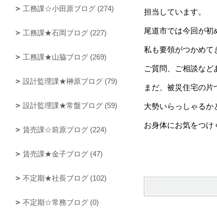
工務課☆小田原ブログ (274)
担当しています。
尾道市では今回が初
工務課★石岡ブログ (227)
私も要領がつかめて
工務課★山脇ブログ (269)
ご質問、ご相談など
設計監理課★榊原ブログ (79)
まだ、被災住宅の片
設計監理課★常盤ブログ (59)
大勢いらっしゃるか
お身体にお気をつけくだ
賃売課☆前原ブログ (224)
賃売課★金子ブログ (47)
不定期★社長ブログ (102)
不定期☆常務ブログ (0)