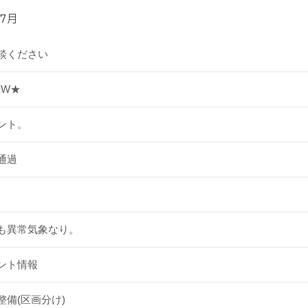
7月
談ください
EW★
ント。
通過
も異常気象なり。
ント情報
整備(区画分け)