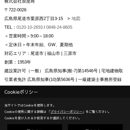
株式会社加度商
〒722-0026
広島県尾道市栗原西2丁目3-15
地図
TEL：
0120-10-2693
/
0848-24-8605
＜営業時間＞9:00～18:00
＜定休日＞年末年始、GW、夏期他
対応エリア：尾道市 | 福山市 | 三原市
創業：1953年
建設業許可（一般） 広島県知事(般-7)第14546号 | 宅地建物取
引業者免許 広島県知事(10)第5636号 | 一級建築士事務所登録
広島県知事登録22(1)第0655号
Cookieポリシー
Copyright (c) KADOSHO. All Rights Reserved.
当サイトではCookieを使用します。
Cookieの使用に関する詳細は 「
プライバシーポリシー
」をご覧ください。
Produced by
ゴデスクリエイト
Cookieを受け入れるか拒否するか選択してください。