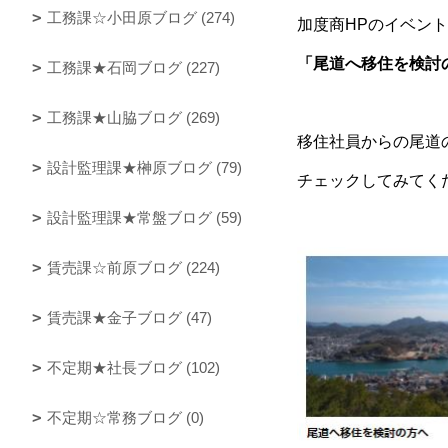
工務課☆小田原ブログ (274)
加度商HPのイベン
「尾道へ移住を検討
工務課★石岡ブログ (227)
工務課★山脇ブログ (269)
移住社員からの尾道
設計監理課★榊原ブログ (79)
チェックしてみてく
設計監理課★常盤ブログ (59)
賃売課☆前原ブログ (224)
賃売課★金子ブログ (47)
不定期★社長ブログ (102)
不定期☆常務ブログ (0)