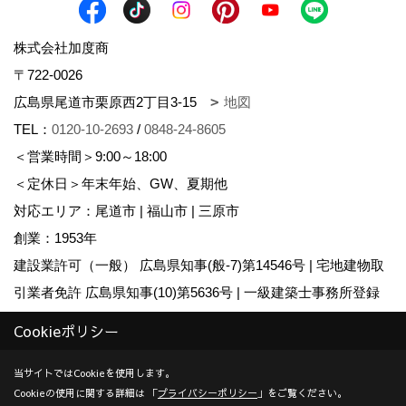
株式会社加度商
〒722-0026
広島県尾道市栗原西2丁目3-15
地図
TEL：
0120-10-2693
/
0848-24-8605
＜営業時間＞9:00～18:00
＜定休日＞年末年始、GW、夏期他
対応エリア：尾道市 | 福山市 | 三原市
創業：1953年
建設業許可（一般） 広島県知事(般-7)第14546号 | 宅地建物取
引業者免許 広島県知事(10)第5636号 | 一級建築士事務所登録
広島県知事登録22(1)第0655号
Cookieポリシー
Copyright (c) KADOSHO. All Rights Reserved.
当サイトではCookieを使用します。
Cookieの使用に関する詳細は 「
プライバシーポリシー
」をご覧ください。
Produced by
ゴデスクリエイト