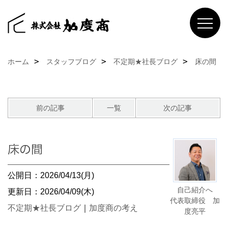
ホーム
スタッフブログ
不定期★社長ブログ
床の間
前の記事
一覧
次の記事
床の間
公開日：2026/04/13(月)
自己紹介へ
更新日：2026/04/09(木)
代表取締役 加
不定期★社長ブログ
｜
加度商の考え
度亮平