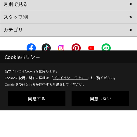
Cookieポリシー
株式会社加度商
〒722-0026
当サイトではCookieを使用します。
Cookieの使用に関する詳細は 「
プライバシーポリシー
」をご覧ください。
広島県尾道市栗原西2丁目3-15
地図
Cookieを受け入れるか拒否するか選択してください。
TEL：
0120-10-2693
/
0848-24-8605
＜営業時間＞9:00～18:00
同意する
同意しない
＜定休日＞年末年始、GW、夏期他
対応エリア：尾道市 | 福山市 | 三原市
創業：1953年
建設業許可（一般） 広島県知事(般-7)第14546号 | 宅地建物取