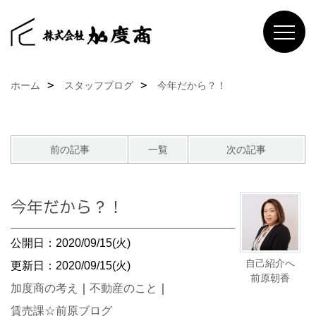
ホーム
スタッフブログ
今年だから？！
前の記事
一覧
次の記事
今年だから？！
公開日：2020/09/15(火)
自己紹介へ
更新日：2020/09/15(火)
前原朝香
加度商の考え
｜
不動産のこと
｜
賃売課☆前原ブログ