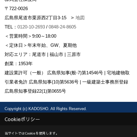
〒722-0026
広島県尾道市栗原西2丁目3-15
地図
TEL：
0120-10-2693
/
0848-24-8605
＜営業時間＞9:00～18:00
＜定休日＞年末年始、GW、夏期他
対応エリア：尾道市 | 福山市 | 三原市
創業：1953年
建設業許可（一般） 広島県知事(般-7)第14546号 | 宅地建物取
引業者免許 広島県知事(10)第5636号 | 一級建築士事務所登録
広島県知事登録22(1)第0655号
Copyright (c) KADOSHO. All Rights Reserved.
Produced by
ゴデスクリエイト
Cookieポリシー
当サイトではCookieを使用します。