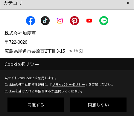
株式会社加度商
〒722-0026
広島県尾道市栗原西2丁目3-15
地図
TEL：
0120-10-2693
/
0848-24-8605
Cookieポリシー
＜営業時間＞9:00～18:00
＜定休日＞年末年始、GW、夏期他
当サイトではCookieを使用します。
Cookieの使用に関する詳細は 「
プライバシーポリシー
」をご覧ください。
対応エリア：尾道市 | 福山市 | 三原市
Cookieを受け入れるか拒否するか選択してください。
創業：1953年
同意する
同意しない
建設業許可（一般） 広島県知事(般-7)第14546号 | 宅地建物取
引業者免許 広島県知事(10)第5636号 | 一級建築士事務所登録
広島県知事登録22(1)第0655号