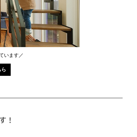
ています／
ちら
す！