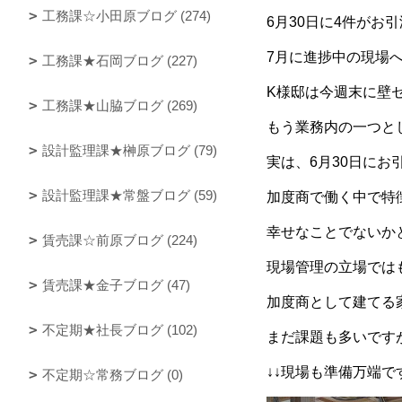
工務課☆小田原ブログ (274)
6月30日に4件がお
7月に進捗中の現場
工務課★石岡ブログ (227)
K様邸は今週末に壁
工務課★山脇ブログ (269)
もう業務内の一つと
設計監理課★榊原ブログ (79)
実は、6月30日に
設計監理課★常盤ブログ (59)
加度商で働く中で特
幸せなことでないか
賃売課☆前原ブログ (224)
現場管理の立場では
賃売課★金子ブログ (47)
加度商として建てる
不定期★社長ブログ (102)
まだ課題も多いです
↓↓現場も準備万端です
不定期☆常務ブログ (0)