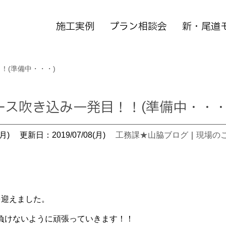
施工実例
プラン相談会
新・尾道
！(準備中・・・)
ース吹き込み一発目！！(準備中・・・
月)
更新日：2019/07/08(月)
工務課★山脇ブログ
｜
現場の
を迎えました。
負けないように頑張っていきます！！