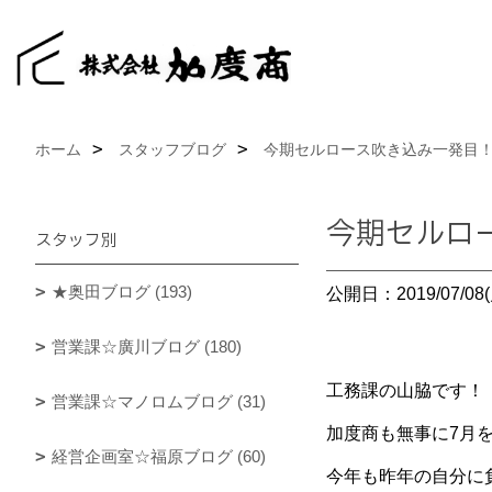
ホーム
スタッフブログ
今期セルロース吹き込み一発目！
今期セルロ
スタッフ別
★奥田ブログ (193)
公開日：2019/07/08(
営業課☆廣川ブログ (180)
工務課の山脇です！
営業課☆マノロムブログ (31)
加度商も無事に7月
経営企画室☆福原ブログ (60)
今年も昨年の自分に