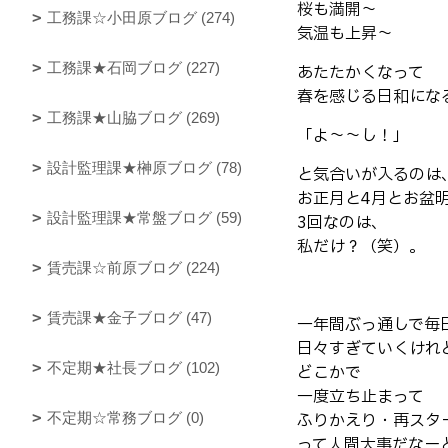
桜も満開〜
工務課☆小田原ブログ (274)
気温も上昇〜
工務課★石岡ブログ (227)
あたたかくなって
春を感じる日和にな
工務課★山脇ブログ (269)
「よ〜〜し！」
設計監理課★榊原ブログ (78)
と気合いが入るのは
お正月と4月とお盆
設計監理課★常盤ブログ (59)
3回なのは、
私だけ？（笑）。
賃売課☆前原ブログ (224)
賃売課★金子ブログ (47)
一年間ぶっ通しで毎
日々すぎていくけれ
不定期★社長ブログ (102)
どこかで
一度立ち止まって
不定期☆常務ブログ (0)
ふりかえり・再スタ
って人間大事だなー