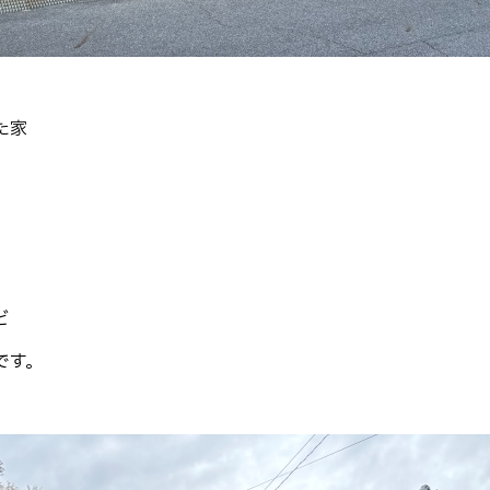
た家
、
ど
です。