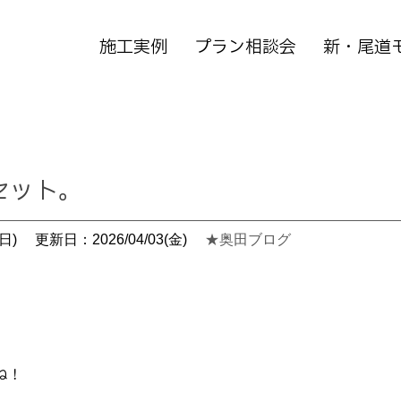
施工実例
プラン相談会
新・尾道
セット。
日)
更新日：2026/04/03(金)
★奥田ブログ
ね！