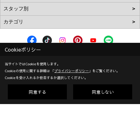
Cookieポリシー
株式会社加度商
〒722-0026
当サイトではCookieを使用します。
Cookieの使用に関する詳細は 「
プライバシーポリシー
」をご覧ください。
広島県尾道市栗原西2丁目3-15
地図
Cookieを受け入れるか拒否するか選択してください。
TEL：
0120-10-2693
/
0848-24-8605
＜営業時間＞9:00～18:00
同意する
同意しない
＜定休日＞年末年始、GW、夏期他
対応エリア：尾道市 | 福山市 | 三原市
創業：1953年
建設業許可（一般） 広島県知事(般-7)第14546号 | 宅地建物取
引業者免許 広島県知事(10)第5636号 | 一級建築士事務所登録