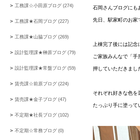
工務課☆小田原ブログ (274)
石岡さんブログにも
先日、駅家町のお家
工務課★石岡ブログ (227)
工務課★山脇ブログ (269)
上棟完了後には記念
設計監理課★榊原ブログ (79)
ご家族みんなで「手
設計監理課★常盤ブログ (59)
押していただきまし
賃売課☆前原ブログ (224)
それぞれ好きな色を
賃売課★金子ブログ (47)
たっぷり手に塗って
不定期★社長ブログ (102)
不定期☆常務ブログ (0)