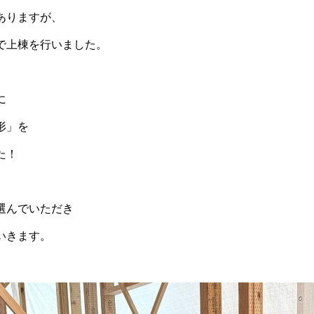
ありますが、
で上棟を行いました。
に
形」を
た！
選んでいただき
いきます。