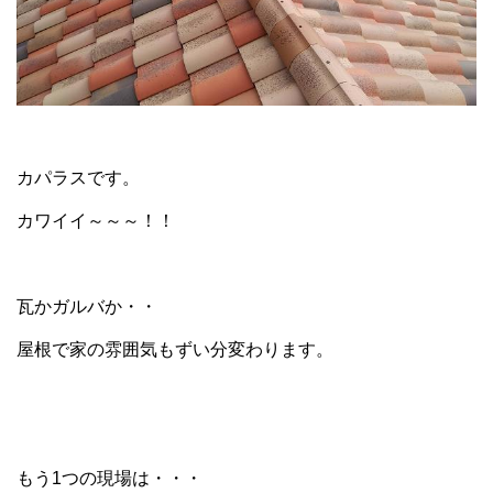
カパラスです。
カワイイ～～～！！
瓦かガルバか・・
屋根で家の雰囲気もずい分変わります。
もう1つの現場は・・・