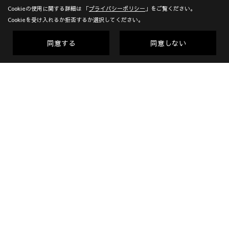
Cookieの使用に関する詳細は 「
プライバシーポリシー
」をご覧ください。
広島県尾道市栗原西2丁目3-15
地図
Cookieを受け入れるか拒否するか選択してください。
TEL：
0120-10-2693
/
0848-24-8605
＜営業時間＞9:00～18:00
同意する
同意しない
＜定休日＞年末年始、GW、夏期他
対応エリア：尾道市 | 福山市 | 三原市
創業：1953年
建設業許可（一般） 広島県知事(般-7)第14546号 | 宅地建物取
引業者免許 広島県知事(10)第5636号 | 一級建築士事務所登録
広島県知事登録22(1)第0655号
Copyright (c) KADOSHO. All Rights Reserved.
Produced by
ゴデスクリエイト