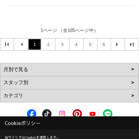
1ページ （全185ページ中）
1
2
3
4
5
6
Cookieポリシー
株式会社加度商
〒722-0026
当サイトではCookieを使用します。