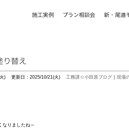
施工実例
プラン相談会
新・尾道
塗り替え
火)
更新日：2025/10/21(火)
工務課☆小田原ブログ
｜
現場
。
くなりましたね～