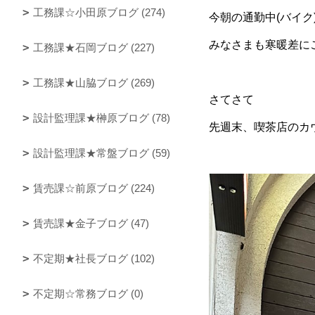
工務課☆小田原ブログ (274)
今朝の通勤中(バイ
みなさまも寒暖差に
工務課★石岡ブログ (227)
工務課★山脇ブログ (269)
さてさて
設計監理課★榊原ブログ (78)
先週末、喫茶店のカ
設計監理課★常盤ブログ (59)
賃売課☆前原ブログ (224)
賃売課★金子ブログ (47)
不定期★社長ブログ (102)
不定期☆常務ブログ (0)