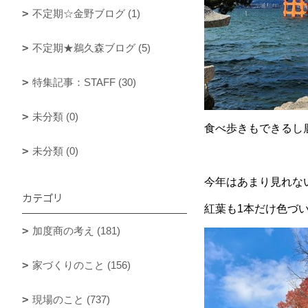
不定期☆金野ブログ (1)
不定期★鵜久森ブログ (5)
特集記事：STAFF (30)
未分類 (0)
食べ歩きもできるし鹿
未分類 (0)
今年はあまり見れな
カテゴリ
紅葉も1本だけ色づ
加度商の考え (181)
家づくりのこと (156)
現場のこと (737)