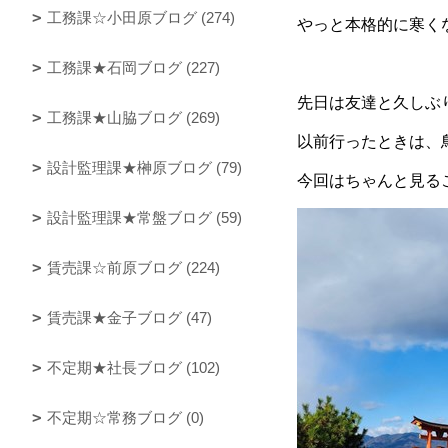
工務課☆小田原ブログ (274)
やっと本格的に寒く
工務課★石岡ブログ (227)
先日は友達と久しぶ
工務課★山脇ブログ (269)
以前行ったときは、
設計監理課★榊原ブログ (79)
今回はちゃんと見る
設計監理課★常盤ブログ (59)
賃売課☆前原ブログ (224)
賃売課★金子ブログ (47)
不定期★社長ブログ (102)
不定期☆常務ブログ (0)