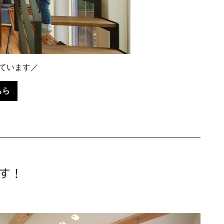
ています／
ちら
す！