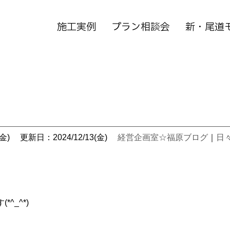
施工実例
プラン相談会
新・尾道
金)
更新日：2024/12/13(金)
経営企画室☆福原ブログ
｜
日
^_^*)