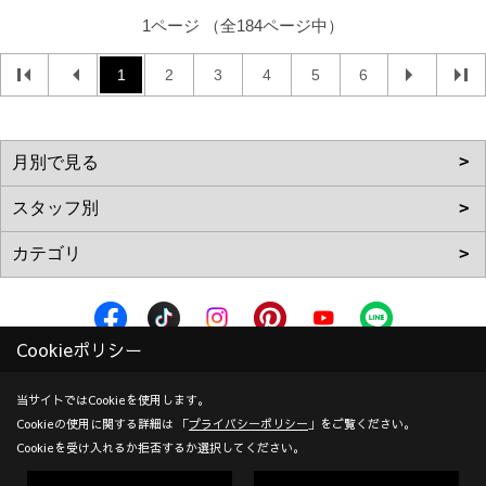
1ページ （全184ページ中）
1
2
3
4
5
6
Cookieポリシー
株式会社加度商
〒722-0026
当サイトではCookieを使用します。
Cookieの使用に関する詳細は 「
プライバシーポリシー
」をご覧ください。
広島県尾道市栗原西2丁目3-15
地図
Cookieを受け入れるか拒否するか選択してください。
TEL：
0120-10-2693
/
0848-24-8605