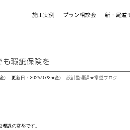
施工実例
プラン相談会
新・尾道
でも瑕疵保険を
金)
更新日：2025/07/25(金)
設計監理課★常盤ブログ
監理課の常盤です。