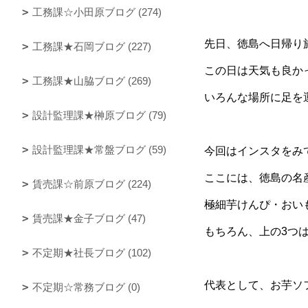
工務課☆小田原ブログ (274)
先日、徳島へ日帰り
工務課★石岡ブログ (227)
この日は天気も良か
工務課★山脇ブログ (269)
いろんな場所に足を
設計監理課★榊原ブログ (79)
設計監理課★常盤ブログ (59)
今回はインスタをみ
ここには、徳島の名
賃売課☆前原ブログ (224)
極細芋けんぴ・おい
賃売課★金子ブログ (47)
もちろん、上の
3
つ
不定期★社長ブログ (102)
代表として、お芋ソ
不定期☆常務ブログ (0)