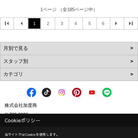
1ページ （全185ページ中）
1
2
3
4
5
6
株式会社加度商
〒722-0026
Cookieポリシー
広島県尾道市栗原西2丁目3-15
地図
TEL：
0120-10-2693
/
0848-24-8605
当サイトではCookieを使用します。