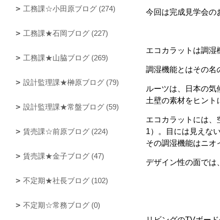
工務課☆小田原ブログ (274)
今回は完成見学会の
工務課★石岡ブログ (227)
エコカラットは調湿
工務課★山脇ブログ (269)
調湿機能とはその名
設計監理課★榊原ブログ (79)
ルーツは、日本の気
土壁の素材をヒント
設計監理課★常盤ブログ (59)
エコカラットには、
賃売課☆前原ブログ (224)
1）。目には見えな
その調湿機能はニオ
賃売課★金子ブログ (47)
デザイン性の面では
不定期★社長ブログ (102)
不定期☆常務ブログ (0)
リビングのTVボー