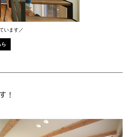
ています／
ちら
す！