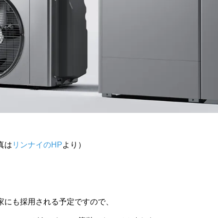
真は
リンナイのHP
より）
家にも採用される予定ですので、