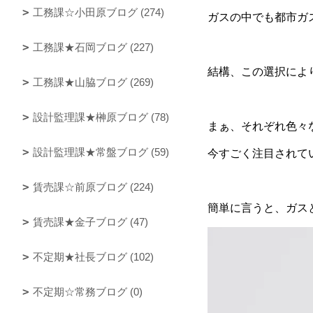
工務課☆小田原ブログ (274)
ガスの中でも都市ガ
工務課★石岡ブログ (227)
結構、この選択によ
工務課★山脇ブログ (269)
設計監理課★榊原ブログ (78)
まぁ、それぞれ色々
設計監理課★常盤ブログ (59)
今すごく注目されて
賃売課☆前原ブログ (224)
簡単に言うと、ガス
賃売課★金子ブログ (47)
不定期★社長ブログ (102)
不定期☆常務ブログ (0)