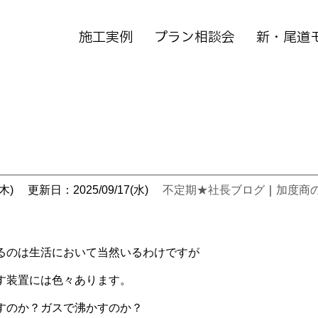
施工実例
プラン相談会
新・尾道
木)
更新日：2025/09/17(水)
不定期★社長ブログ
｜
加度商
るのは生活において当然いるわけですが
す装置には色々あります。
すのか？ガスで沸かすのか？