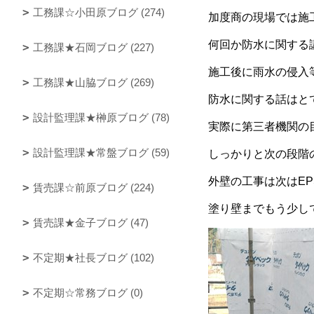
工務課☆小田原ブログ (274)
加度商の現場では施
何回か防水に関する
工務課★石岡ブログ (227)
施工後に雨水の侵入
工務課★山脇ブログ (269)
防水に関する話はと
設計監理課★榊原ブログ (78)
実際に第三者機関の
設計監理課★常盤ブログ (59)
しっかりと次の段階
外壁の工事は次はE
賃売課☆前原ブログ (224)
塗り壁までもう少し
賃売課★金子ブログ (47)
不定期★社長ブログ (102)
不定期☆常務ブログ (0)