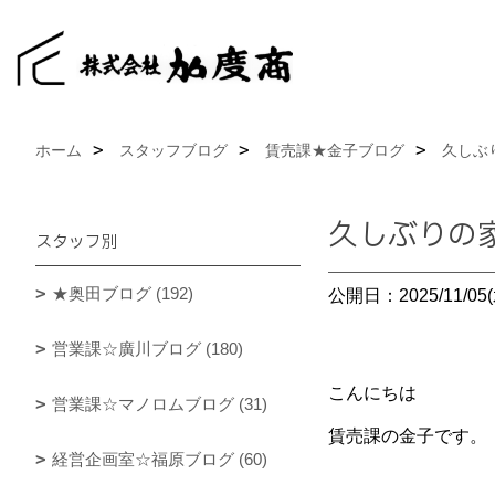
ホーム
スタッフブログ
賃売課★金子ブログ
久しぶ
久しぶりの
スタッフ別
★奥田ブログ (192)
公開日：2025/11/05(
営業課☆廣川ブログ (180)
こんにちは
営業課☆マノロムブログ (31)
賃売課の金子です。
経営企画室☆福原ブログ (60)