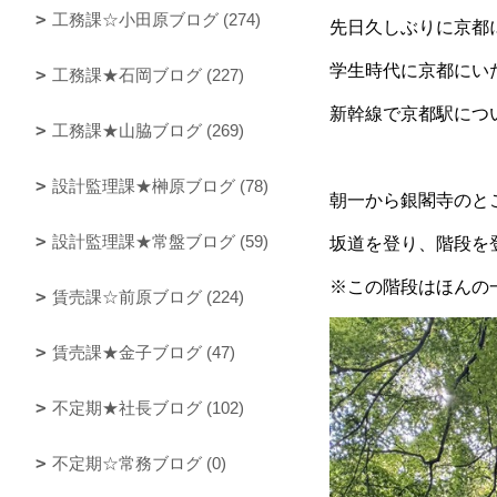
工務課☆小田原ブログ (274)
先日久しぶりに京都
学生時代に京都にい
工務課★石岡ブログ (227)
新幹線で京都駅につ
工務課★山脇ブログ (269)
設計監理課★榊原ブログ (78)
朝一から銀閣寺のと
設計監理課★常盤ブログ (59)
坂道を登り、階段を
※この階段はほんの
賃売課☆前原ブログ (224)
賃売課★金子ブログ (47)
不定期★社長ブログ (102)
不定期☆常務ブログ (0)