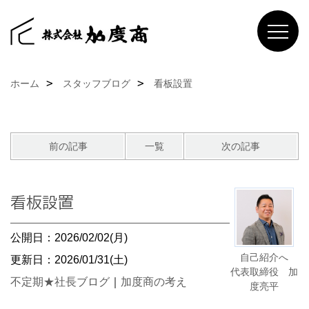
ホーム
スタッフブログ
看板設置
前の記事
一覧
次の記事
看板設置
公開日：2026/02/02(月)
自己紹介へ
更新日：2026/01/31(土)
代表取締役 加
不定期★社長ブログ
｜
加度商の考え
度亮平